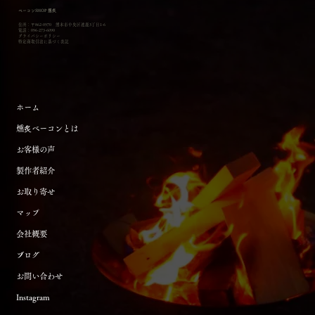
ベーコンSHOP 燻炙
住所：〒862-0970 熊本市中央区渡鹿3丁目1-6
電話：096-273-6090
​プライバシーポリシー
特定商取引法に基づく表記
ホーム
燻炙ベーコンとは
お客様の声
製作者紹介
お取り寄せ
マップ
会社概要
ブログ
お問い合わせ
Instagram