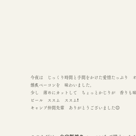
今夜は　じっくり時間と手間をかけた愛情たっぷり　
燻炙ベーコンを　味わいました。
少し　薄めにカットして　ちょっとかじりが　香りも
ビール　ススム　ススム❗
キャンプ仲間先輩　ありがとうございました😊