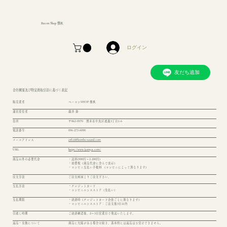
Bacon Shop 燻炙
ログイン
友だち追加
会社概要及び特定商取引法に基づく表記
販売業者
ベーコンSHOP 燻炙
運営責任者
藤井 衛
住所
〒862-0970 熊本市中央区渡鹿3丁目1-6
電話番号
096-273-6090
メールアドレス
info1@bombo-sound.com
URL
https://www.kunsya.com/
商品以外の必要代金
・送料(900円～2.200円)
・消費税（商品代金に含んで表示）
・コンビニ支払い手数料 （コンビニによって異なります)
注文方法
ご注文画面よりご注文下さい。
支払方法
・クレジットカード
・コンビニエンスストア（先払い）
支払期限
・決済時（クレジットカード会社ごとに異なります）
・コンビニエンスストア：ご注文後3日以内
引渡し時期
ご決済確認後、2～3日営業日で発送いたします。
返品・交換について
商品に欠陥がある場合を除き、基本的には返品はお受けできません。